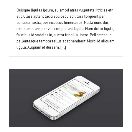
Quisque ligulas ipsum, euismod atras vulputate iltricies etri
elit. Class aptent taciti sociosqu ad litora torquent per
conubia nostra, per inceptos himenaeos. Nulla nunc dui,
tristique in semper vel, congue sed ligula. Nam dolor ligula,
faucibus id sodales in, auctor fringilla libero. Pellentesque
pellentesque tempor tellus eget hendrerit. Morbi id aliquam
ligula. Aliquam id dui sem. [...]