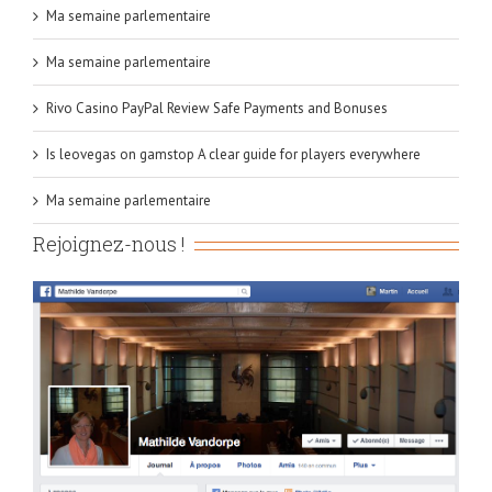
Ma semaine parlementaire
Ma semaine parlementaire
Rivo Casino PayPal Review Safe Payments and Bonuses
Is leovegas on gamstop A clear guide for players everywhere
Ma semaine parlementaire
Rejoignez-nous !