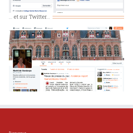
... et sur Twitter...