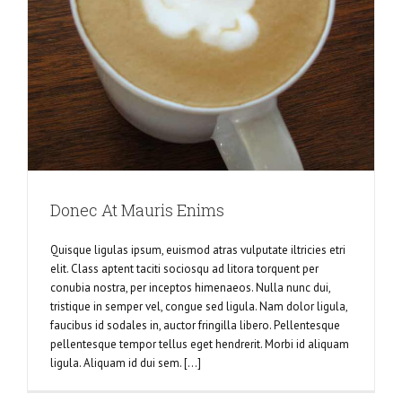
Donec At Mauris Enims
Quisque ligulas ipsum, euismod atras vulputate iltricies etri
elit. Class aptent taciti sociosqu ad litora torquent per
conubia nostra, per inceptos himenaeos. Nulla nunc dui,
tristique in semper vel, congue sed ligula. Nam dolor ligula,
faucibus id sodales in, auctor fringilla libero. Pellentesque
pellentesque tempor tellus eget hendrerit. Morbi id aliquam
ligula. Aliquam id dui sem. [...]