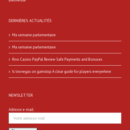
Bienvenue
DERNIÈRES ACTUALITÉS
Ma semaine parlementaire
Ma semaine parlementaire
Rivo Casino PayPal Review Safe Payments and Bonuses
Is leovegas on gamstop A clear guide for players everywhere
NEWSLETTER
Adresse e-mail: