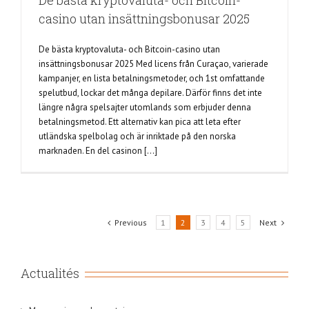
De bästa kryptovaluta- och Bitcoin-
casino utan insättningsbonusar 2025
De bästa kryptovaluta- och Bitcoin-casino utan
insättningsbonusar 2025 Med licens från Curaçao, varierade
kampanjer, en lista betalningsmetoder, och 1st omfattande
spelutbud, lockar det många depilare. Därför finns det inte
längre några spelsajter utomlands som erbjuder denna
betalningsmetod. Ett alternativ kan pica att leta efter
utländska spelbolag och är inriktade på den norska
marknaden. En del casinon [...]
Previous
1
2
3
4
5
Next
Actualités