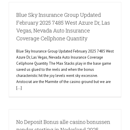
Blue Sky Insurance Group Updated
February 2025 7485 West Azure Dr, Las
Vegas, Nevada Auto Insurance
Coverage Cellphone Quantity
Blue Sky Insurance Group Updated February 2025 7485 West
Azure Dr, Las Vegas, Nevada Auto Insurance Coverage
Cellphone Quantity The Max Stacks play in the base game
saved us glued to the reels and when the bonus
characteristic hit the joy levels went sky excessive.
Aristocrat are the Marmite of the casino ground but we are
[...]
No Deposit Bonus alle casino bonussen
zonder storting in Nederland 2025