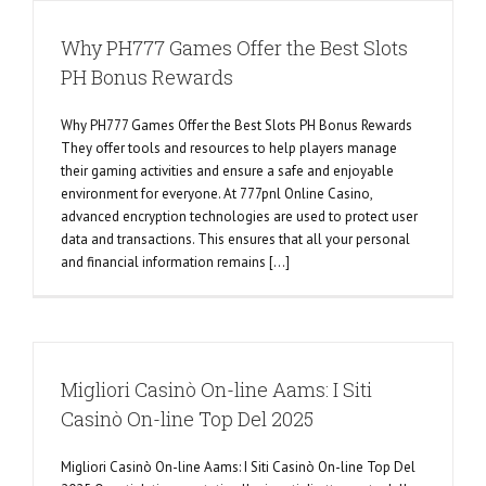
Why PH777 Games Offer the Best Slots
PH Bonus Rewards
Why PH777 Games Offer the Best Slots PH Bonus Rewards
They offer tools and resources to help players manage
their gaming activities and ensure a safe and enjoyable
environment for everyone. At 777pnl Online Casino,
advanced encryption technologies are used to protect user
data and transactions. This ensures that all your personal
and financial information remains [...]
Migliori Casinò On-line Aams: I Siti
Casinò On-line Top Del 2025
Migliori Casinò On-line Aams: I Siti Casinò On-line Top Del